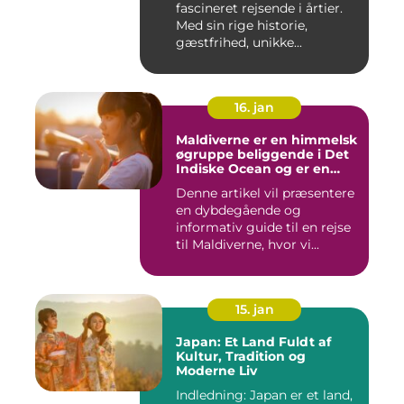
fascineret rejsende i årtier.
Med sin rige historie,
gæstfrihed, unikke...
16. jan
Maldiverne er en himmelsk
øgruppe beliggende i Det
Indiske Ocean og er en
drømmedestination for
Denne artikel vil præsentere
rejsende og eventyrlystne
en dybdegående og
informativ guide til en rejse
til Maldiverne, hvor vi...
15. jan
Japan: Et Land Fuldt af
Kultur, Tradition og
Moderne Liv
Indledning: Japan er et land,