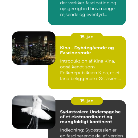
der vækker fascination og
nysgerrighed hos mange
rejsende og eventyrl...
15. jan
Kina - Dybdegående og
Fascinerende
Introduktion af Kina Kina,
også kendt som
Folkerepublikken Kina, er et
land beliggende i Østasien.
D...
15. jan
Sydøstasien: Undersøgelse
af et ekstraordinært og
mangfoldigt kontinent
Indledning: Sydøstasien er
en fascinerende del af verden