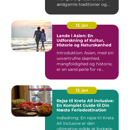
ældgamle traditioner og
betagen...
13. jan
Lande i Asien: En
Udforskning af Kultur,
Historie og Naturskønhed
Introduktion: Asien, med sin
uovertrufne skønhed,
mangfoldighed og historie,
er en sand perle for re...
12. jan
Rejse til Kreta All Inclusive:
En Komplet Guide til Din
Næste Feriedestination
Indledning: En rejse til Kreta
All Inclusive er den
ultimative måde at forkæle