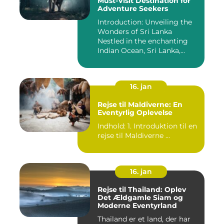
Must-Visit Destination for
Adventure Seekers
Introduction: Unveiling the
Wonders of Sri Lanka
Nestled in the enchanting
Indian Ocean, Sri Lanka,...
16. jan
Rejse til Maldiverne: En
Eventyrlig Oplevelse
Indhold: 1. Introduktion til en
rejse til Maldiverne ...
16. jan
Rejse til Thailand: Oplev
Det Ældgamle Siam og
Moderne Eventyrland
Thailand er et land, der har