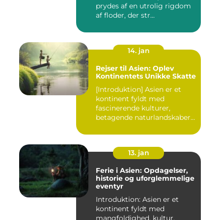
prydes af en utrolig rigdom
af floder, der str...
14. jan
Rejser til Asien: Oplev
Kontinentets Unikke Skatte
[Introduktion] Asien er et
kontinent fyldt med
fascinerende kulturer,
betagende naturlandskaber
og...
13. jan
Ferie i Asien: Opdagelser,
historie og uforglemmelige
eventyr
Introduktion: Asien er et
kontinent fyldt med
mangfoldighed, kultur,