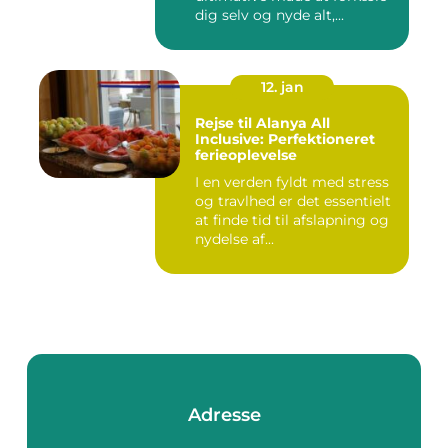
dig selv og nyde alt,...
12. jan
Rejse til Alanya All
Inclusive: Perfektioneret
ferieoplevelse
I en verden fyldt med stress
og travlhed er det essentielt
at finde tid til afslapning og
nydelse af...
Adresse