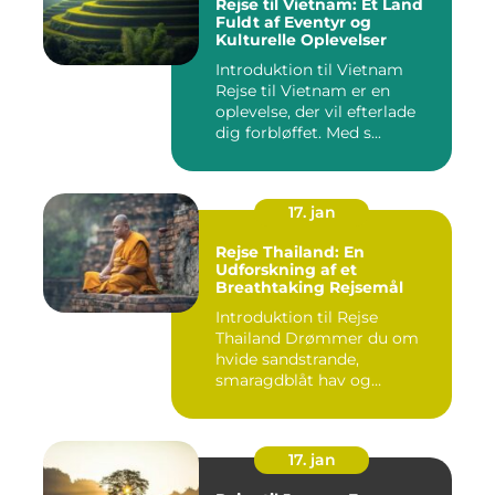
Rejse til Vietnam: Et Land
Fuldt af Eventyr og
Kulturelle Oplevelser
Introduktion til Vietnam
Rejse til Vietnam er en
oplevelse, der vil efterlade
dig forbløffet. Med s...
17. jan
Rejse Thailand: En
Udforskning af et
Breathtaking Rejsemål
Introduktion til Rejse
Thailand Drømmer du om
hvide sandstrande,
smaragdblåt hav og
fortryllende ku...
17. jan