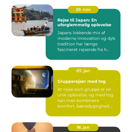
29. nov
Rejse til Japan: En
uforglemmelig oplevelse
Japans lokkende mix af
moderne innovation og dyb
tradition har længe
fascineret rejsende fra h...
07. jan
Grupperejser med tog
At rejse som gruppe er en
unik oplevelse, og med tog
kan man kombinere
komfort, bæredygtighed ...
18. jan