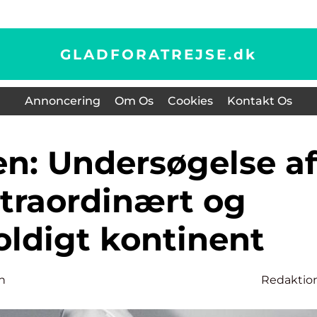
GLADFORATREJSE.
dk
Annoncering
Om Os
Cookies
Kontakt Os
straordinært og
ldigt kontinent
n
Redaktio