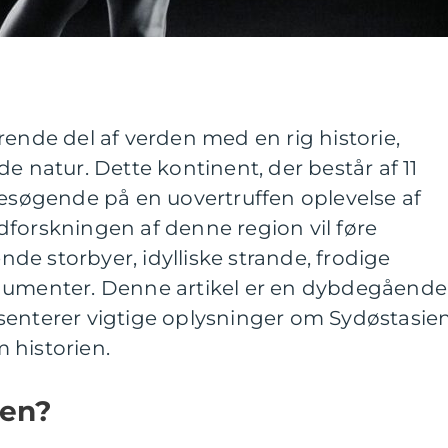
rende del af verden med en rig historie,
e natur. Dette kontinent, der består af 11
besøgende på en uovertruffen oplevelse af
dforskningen af denne region vil føre
e storbyer, idylliske strande, frodige
onumenter. Denne artikel er en dybdegående
senterer vigtige oplysninger om Sydøstasie
 historien.
ien?