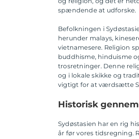
og religion, og det er net
spændende at udforske.
Befolkningen i Sydøstasie
herunder malays, kinesere,
vietnamesere. Religion spi
buddhisme, hinduisme o
trosretninger. Denne reli
og i lokale skikke og trad
vigtigt for at værdsætte
Historisk gennem
Sydøstasien har en rig hist
år før vores tidsregning.