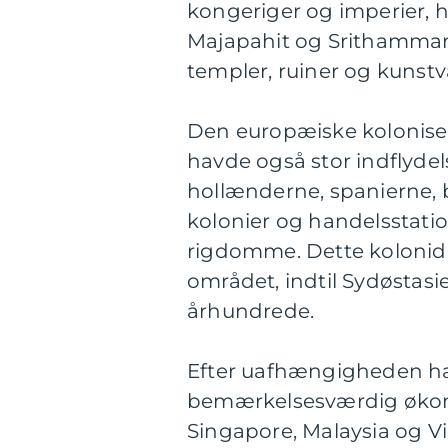
kongeriger og imperier, h
Majapahit og Srithammara
templer, ruiner og kunstv
Den europæiske koloniser
havde også stor indflydel
hollænderne, spanierne,
kolonier og handelsstati
rigdomme. Dette kolonidom
området, indtil Sydøstas
århundrede.
Efter uafhængigheden h
bemærkelsesværdig økon
Singapore, Malaysia og V