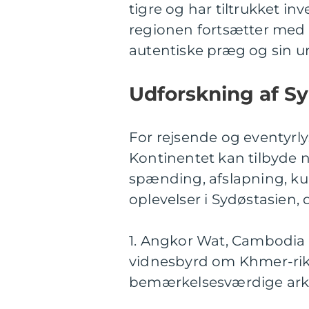
tigre og har tiltrukket in
regionen fortsætter med a
autentiske præg og sin un
Udforskning af S
For rejsende og eventyrly
Kontinentet kan tilbyde
spænding, afslapning, kul
oplevelser i Sydøstasien, 
1. Angkor Wat, Cambodia 
vidnesbyrd om Khmer-rike
bemærkelsesværdige arkæ