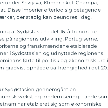
erunder Srivijaya, Khmer-riket, Champa,
t. Disse imperier efterlod sig betagende
ærker, der stadig kan beundres i dag.
ing af Sydøstasien i det 16. århundrede
se på regionens udvikling. Portugiserne,
 briterne og franskmændene etablerede
oner i Sydøstasien og udnyttede regionens
inans førte til politisk og økonomisk uro 
ien gradvist opnåede uafhængighed i det 20.
ar Sydøstasien gennemgået en
omisk vækst og modernisering. Lande so
ietnam har etableret sig som økonomiske