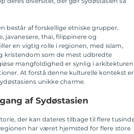
op deres diversitet, der gør Sydøstasien så
n består af forskellige etniske grupper,
 javanesere, thai, filippinere og
ller en vigtig rolle i regionen, med islam,
g kristendom som de mest udbredte
giøse mangfoldighed er synlig i arkitekturen
itioner. At forstå denne kulturelle kontekst er
 Sydøstasiens unikke charme.
gang af Sydøstasien
orie, der kan dateres tilbage til flere tusind
 Regionen har været hjemsted for flere store