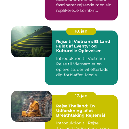
fascinerer rejsende med sin
replikerede kombin...
18. jan
Rejse til Vietnam: Et Land
Fuldt af Eventyr og
Kulturelle Oplevelser
Introduktion til Vietnam
Rejse til Vietnam er en
oplevelse, der vil efterlade
dig forbløffet. Med s...
17. jan
Rejse Thailand: En
Udforskning af et
Breathtaking Rejsemål
Introduktion til Rejse
Thailand Drømmer du om