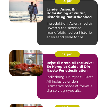
13. jan
Lande i Asien: En
Udforskning af Kultur,
Historie og Naturskønhed
Introduktion: Asien, med sin
uovertrufne skønhed,
mangfoldighed og historie,
er en sand perle for re...
12. jan
Rejse til Kreta All Inclusive:
En Komplet Guide til Din
Næste Feriedestination
Indledning: En rejse til Kreta
All Inclusive er den
ultimative måde at forkæle
dig selv og nyde alt,...