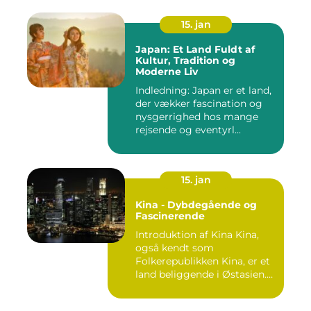
15. jan
Japan: Et Land Fuldt af
Kultur, Tradition og
Moderne Liv
Indledning: Japan er et land,
der vækker fascination og
nysgerrighed hos mange
rejsende og eventyrl...
15. jan
Kina - Dybdegående og
Fascinerende
Introduktion af Kina Kina,
også kendt som
Folkerepublikken Kina, er et
land beliggende i Østasien.
D...