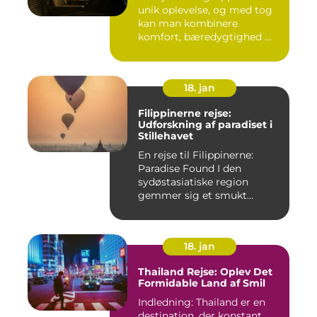
unik oplevelse, og med tog
kan man kombinere
komfort, bæredygtighed ...
18. jan
Filippinerne rejse:
Udforskning af paradiset i
Stillehavet
En rejse til Filippinerne:
Paradise Found I den
sydøstasiatiske region
gemmer sig et smukt
paradis ...
18. jan
Thailand Rejse: Oplev Det
Formidable Land af Smil
Indledning: Thailand er en
destination, der konstant