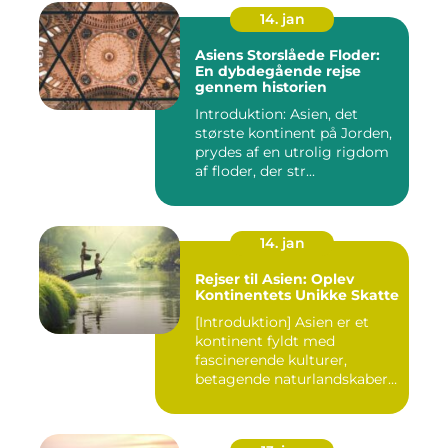
14. jan
Asiens Storslåede Floder:
En dybdegående rejse
gennem historien
Introduktion: Asien, det
største kontinent på Jorden,
prydes af en utrolig rigdom
af floder, der str...
14. jan
Rejser til Asien: Oplev
Kontinentets Unikke Skatte
[Introduktion] Asien er et
kontinent fyldt med
fascinerende kulturer,
betagende naturlandskaber
og...