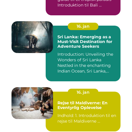
Introduktion til Bali ...
16. jan
Sri Lanka: Emerging as a
Must-Visit Destination for
Adventure Seekers
Introduction: Unveiling the
Wonders of Sri Lanka
Nestled in the enchanting
Indian Ocean, Sri Lanka,...
16. jan
Rejse til Maldiverne: En
Eventyrlig Oplevelse
Indhold: 1. Introduktion til en
rejse til Maldiverne ...