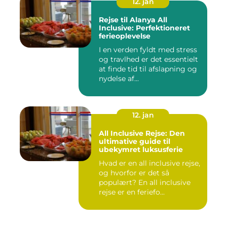
12. jan
Rejse til Alanya All
Inclusive: Perfektioneret
ferieoplevelse
I en verden fyldt med stress
og travlhed er det essentielt
at finde tid til afslapning og
nydelse af...
12. jan
All Inclusive Rejse: Den
ultimative guide til
ubekymret luksusferie
Hvad er en all inclusive rejse,
og hvorfor er det så
populært? En all inclusive
rejse er en feriefo...