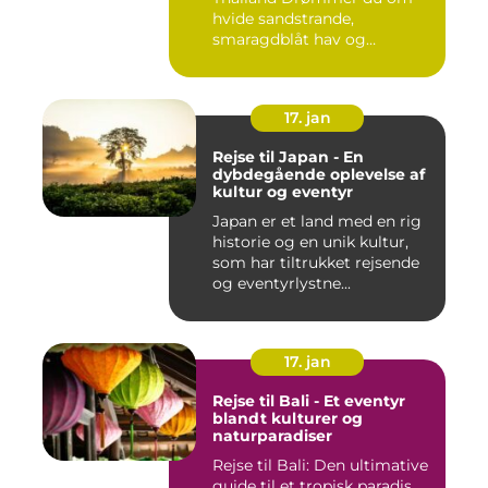
hvide sandstrande,
smaragdblåt hav og
fortryllende ku...
17. jan
Rejse til Japan - En
dybdegående oplevelse af
kultur og eventyr
Japan er et land med en rig
historie og en unik kultur,
som har tiltrukket rejsende
og eventyrlystne...
17. jan
Rejse til Bali - Et eventyr
blandt kulturer og
naturparadiser
Rejse til Bali: Den ultimative
guide til et tropisk paradis