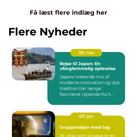
Få læst flere indlæg her
Flere Nyheder
29. nov
Rejse til Japan: En
uforglemmelig oplevelse
Japans lokkende mix af
moderne innovation og dyb
tradition har længe
fascineret rejsende fra h...
07. jan
Grupperejser med tog
At rejse som gruppe er en