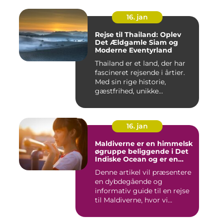
16. jan
Rejse til Thailand: Oplev
Det Ældgamle Siam og
Moderne Eventyrland
Thailand er et land, der har
fascineret rejsende i årtier.
Med sin rige historie,
gæstfrihed, unikke...
16. jan
Maldiverne er en himmelsk
øgruppe beliggende i Det
Indiske Ocean og er en
drømmedestination for
Denne artikel vil præsentere
rejsende og eventyrlystne
en dybdegående og
informativ guide til en rejse
til Maldiverne, hvor vi...