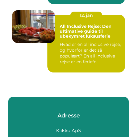
12. jan
All Inclusive Rejse: Den
ultimative guide til
ubekymret luksusferie
Hvad er en all inclusive rejse,
og hvorfor er det så
populært? En all inclusive
rejse er en feriefo...
Adresse