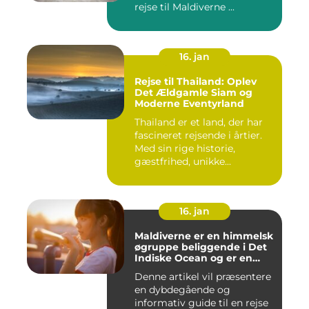
rejse til Maldiverne ...
16. jan
Rejse til Thailand: Oplev
Det Ældgamle Siam og
Moderne Eventyrland
Thailand er et land, der har
fascineret rejsende i årtier.
Med sin rige historie,
gæstfrihed, unikke...
16. jan
Maldiverne er en himmelsk
øgruppe beliggende i Det
Indiske Ocean og er en
drømmedestination for
Denne artikel vil præsentere
rejsende og eventyrlystne
en dybdegående og
informativ guide til en rejse