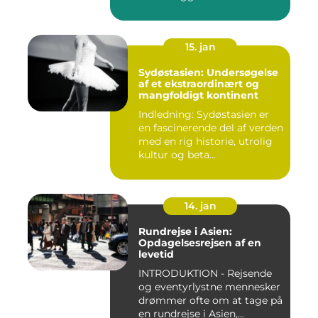
D...
15. jan
Sydøstasien: Undersøgelse
af et ekstraordinært og
mangfoldigt kontinent
Indledning: Sydøstasien er
en fascinerende del af verden
med en rig historie, utrolig
kultur og beta...
14. jan
Rundrejse i Asien:
Opdagelsesrejsen af en
levetid
INTRODUKTION - Rejsende
og eventyrlystne mennesker
drømmer ofte om at tage på
en rundrejse i Asien,...