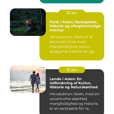
13. jan
Ferie i Asien: Opdagelser,
historie og uforglemmelige
eventyr
Introduktion: Asien er et
kontinent fyldt med
mangfoldighed, kultur,
ældgamle traditioner og
betagen...
13. jan
Lande i Asien: En
Udforskning af Kultur,
Historie og Naturskønhed
Introduktion: Asien, med sin
uovertrufne skønhed,
mangfoldighed og historie,
er en sand perle for re...