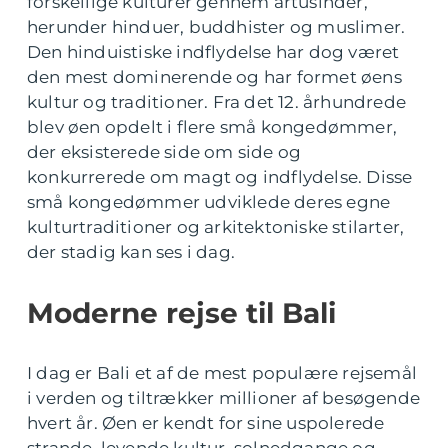
forskellige kulturer gennem årtusinder,
herunder hinduer, buddhister og muslimer.
Den hinduistiske indflydelse har dog været
den mest dominerende og har formet øens
kultur og traditioner. Fra det 12. århundrede
blev øen opdelt i flere små kongedømmer,
der eksisterede side om side og
konkurrerede om magt og indflydelse. Disse
små kongedømmer udviklede deres egne
kulturtraditioner og arkitektoniske stilarter,
der stadig kan ses i dag.
Moderne rejse til Bali
I dag er Bali et af de mest populære rejsemål
i verden og tiltrækker millioner af besøgende
hvert år. Øen er kendt for sine uspolerede
strande, levende kultur, solnedgange og