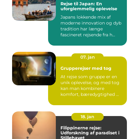
Rejse til Japan: En
uforglemmelig oplevelse
Japans lokkende mix af
moderne innovation og dyb
tradition har længe
fascineret rejsende fra h...
07. jan
Grupperejser med tog
At rejse som gruppe er en
unik oplevelse, og med tog
kan man kombinere
komfort, bæredygtighed ...
18. jan
Filippinerne rejse:
Udforskning af paradiset i
Stillehavet