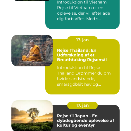
Introduktion til Vietnam
Rejse til Vietnam er en
oplevelse, der vil efterlade
dig forbløffet. Med s...
17. jan
Rejse Thailand: En
Udforskning af et
Breathtaking Rejsemål
Introduktion til Rejse
Thailand Drømmer du om
hvide sandstrande,
smaragdblåt hav og
fortryllende ku...
17. jan
Rejse til Japan - En
dybdegående oplevelse af
kultur og eventyr