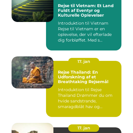
Rejse til Vietnam: Et Land
Fuldt af Eventyr og
Kulturelle Oplevelser
Introduktion til Vietnam
Rejse til Vietnam er en
oplevelse, der vil efterlade
dig forbløffet. Med s...
17. jan
Rejse Thailand: En
Udforskning af et
Breathtaking Rejsemål
Introduktion til Rejse
Thailand Drømmer du om
hvide sandstrande,
smaragdblåt hav og
fortryllende ku...
17. jan