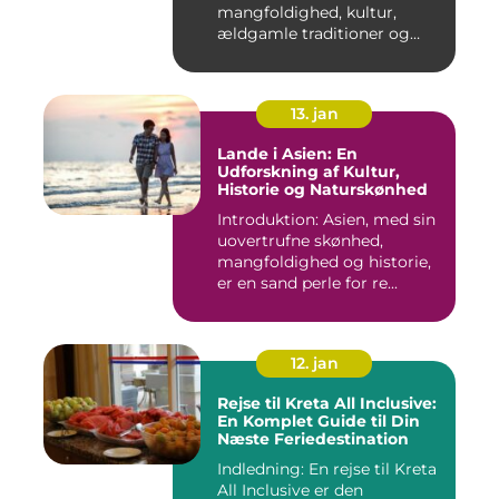
mangfoldighed, kultur,
ældgamle traditioner og
betagen...
13. jan
Lande i Asien: En
Udforskning af Kultur,
Historie og Naturskønhed
Introduktion: Asien, med sin
uovertrufne skønhed,
mangfoldighed og historie,
er en sand perle for re...
12. jan
Rejse til Kreta All Inclusive:
En Komplet Guide til Din
Næste Feriedestination
Indledning: En rejse til Kreta
All Inclusive er den