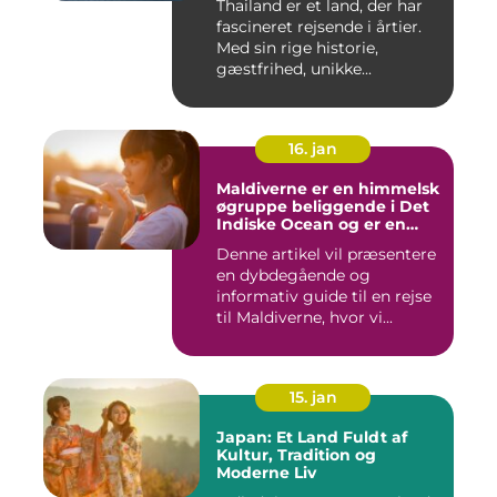
Thailand er et land, der har
fascineret rejsende i årtier.
Med sin rige historie,
gæstfrihed, unikke...
16. jan
Maldiverne er en himmelsk
øgruppe beliggende i Det
Indiske Ocean og er en
drømmedestination for
Denne artikel vil præsentere
rejsende og eventyrlystne
en dybdegående og
informativ guide til en rejse
til Maldiverne, hvor vi...
15. jan
Japan: Et Land Fuldt af
Kultur, Tradition og
Moderne Liv