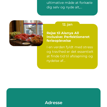
ultimative måde at forkæle
dig selv og nyde alt,...
12. jan
Rejse til Alanya All
Inclusive: Perfektioneret
ferieoplevelse
I en verden fyldt med stress
og travlhed er det essentielt
at finde tid til afslapning og
nydelse af...
Adresse