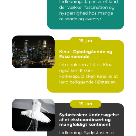
Indledning: Japan er et land,
der vækker fascination og
nysgerrighed hos mange
rejsende og eventyrl...
15. jan
Kina - Dybdegående og
Fascinerende
Introduktion af Kina Kina,
også kendt som
Folkerepublikken Kina, er et
land beliggende i Østasien.
D...
15. jan
Sydøstasien: Undersøgelse
af et ekstraordinært og
mangfoldigt kontinent
Indledning: Sydøstasien er