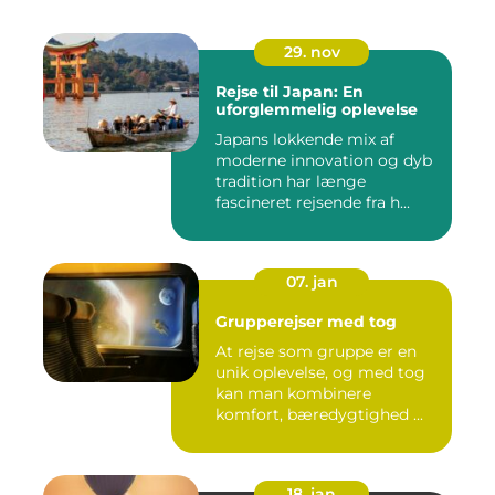
29. nov
Rejse til Japan: En
uforglemmelig oplevelse
Japans lokkende mix af
moderne innovation og dyb
tradition har længe
fascineret rejsende fra h...
07. jan
Grupperejser med tog
At rejse som gruppe er en
unik oplevelse, og med tog
kan man kombinere
komfort, bæredygtighed ...
18. jan