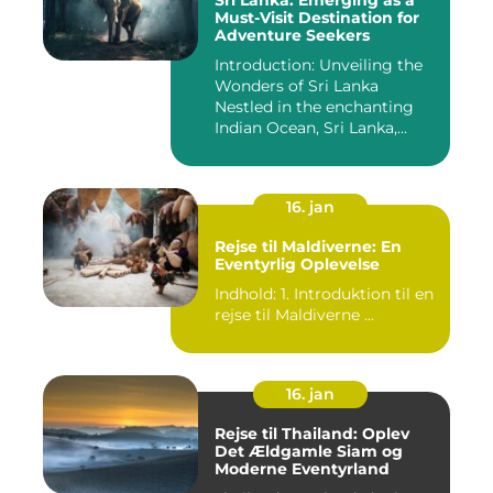
Sri Lanka: Emerging as a
Must-Visit Destination for
Adventure Seekers
Introduction: Unveiling the
Wonders of Sri Lanka
Nestled in the enchanting
Indian Ocean, Sri Lanka,...
16. jan
Rejse til Maldiverne: En
Eventyrlig Oplevelse
Indhold: 1. Introduktion til en
rejse til Maldiverne ...
16. jan
Rejse til Thailand: Oplev
Det Ældgamle Siam og
Moderne Eventyrland