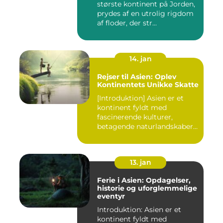
største kontinent på Jorden,
prydes af en utrolig rigdom
af floder, der str...
14. jan
Rejser til Asien: Oplev
Kontinentets Unikke Skatte
[Introduktion] Asien er et
kontinent fyldt med
fascinerende kulturer,
betagende naturlandskaber
og...
13. jan
Ferie i Asien: Opdagelser,
historie og uforglemmelige
eventyr
Introduktion: Asien er et
kontinent fyldt med