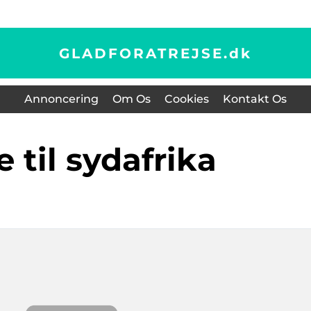
GLADFORATREJSE.
dk
Annoncering
Om Os
Cookies
Kontakt Os
se til sydafrika