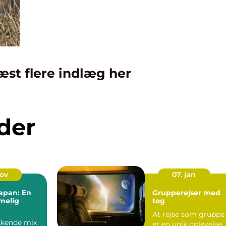
æst flere indlæg her
der
nov
07. jan
Japan: En
Grupperejser med
melig
tog
At rejse som gruppe
kkende mix
er en unik oplevelse,