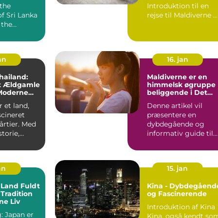
 the
Introduktion til en
f Sri Lanka
rejse til Maldiverne ...
 the
g Indian
Lanka,...
an
16. jan
Thailand:
Maldiverne er en
t Ældgamle
himmelsk øgruppe
Moderne
beliggende i Det
and
Indiske Ocean og e
r et land,
Denne artikel vil
en
scineret
præsentere en
drømmedestinatio
for rejsende og
 årtier. Med
dybdegående og
eventyrlystne
storie,
informativ guide til
, unikke...
en rejse til
Maldiverne, hvor vi...
an
15. jan
 Land Fuldt
Kina - Dybdegåend
 Tradition
og Fascinerende
ne Liv
Introduktion af Kina
 er
Kina, også kendt so