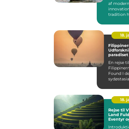
af moder
innovatio
tradition 
fascineret
h...
18. j
Filippiner
Udforskni
paradiset 
Stillehave
En rejse ti
Filippiner
Found I den
sydøstasia
region ge
smukt para
18. j
Rejse til 
Land Fuld
Eventyr o
Kulturell
Introdukti