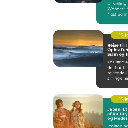
Unveiling
Wonders o
Nestled in
enchantin
Ocean, Sri 
16. j
Rejse til 
Oplev De
Siam og 
Eventyrl
Thailand e
der har fa
rejsende i
sin rige hi
gæstfrihed
15. j
Japan: Et
af Kultur,
og Moder
Indledning: Japan