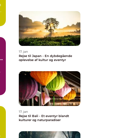
n
17. jan
Rejse til Japan - En dybdegående
oplevelse af kultur og eventyr
r
17. jan
Rejse til Bali - Et eventyr blandt
kulturer og naturparadiser
e