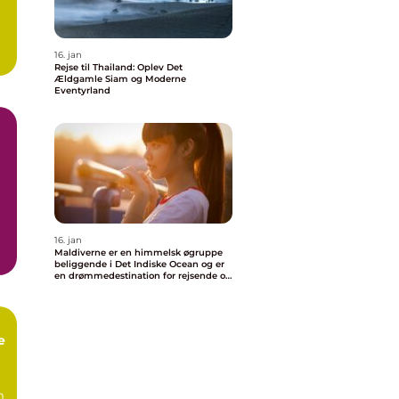
16. jan
Rejse til Thailand: Oplev Det
Ældgamle Siam og Moderne
Eventyrland
r
n
16. jan
Maldiverne er en himmelsk øgruppe
beliggende i Det Indiske Ocean og er
en drømmedestination for rejsende og
eventyrlystne
e
m