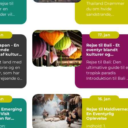
Thailand Drømmer
r en
du om hvide
der vil
sandstrande,
dig
smaragdblåt hav og
 Med s...
fortryllende ku...
an
17. jan
Japan - En
Rejse til Bali - Et
ende
eventyr blandt
 af kultur
kulturer og
r
naturparadiser
et land med
Rejse til Bali: Den
torie og en
ultimative guide til e
r, som har
tropisk paradis
 rejsende og
Introduktion 
ne...
an
16. jan
: Emerging
Rejse til Maldiverne
Visit
En Eventyrlig
on for
Oplevelse
e Seekers
on:
Indhold: 1.