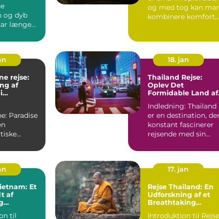
ne
og med tog kan ma
n og dyb
kombinere komfort,
har længe
bæredygtighed ...
 rejsende fra
an
18. jan
ne rejse:
Thailand Rejse:
ng af
Oplev Det
i
Formidable Land af
t
Smil
l
Indledning: Thailand
ne: Paradise
er en destination, de
konstant fascinerer
tiske
rejsende med sin
mmer sig et
replikerede kombin...
dis ...
an
17. jan
Vietnam: Et
Rejse Thailand: En
t af
Udforskning af et
g
Breathtaking
e Oplevelser
Rejsemål
on til
Introduktion til Rejs