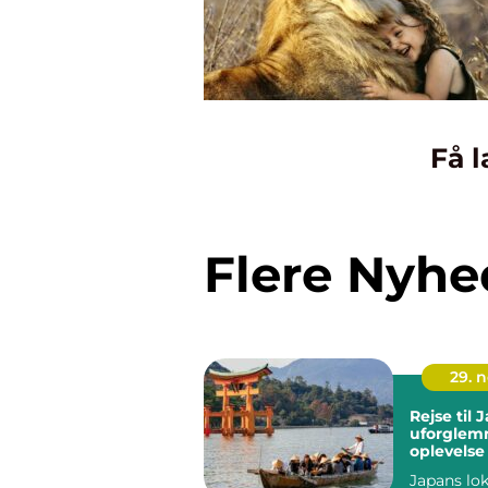
Få l
Flere Nyhe
29. 
Rejse til 
uforglem
oplevelse
Japans lo