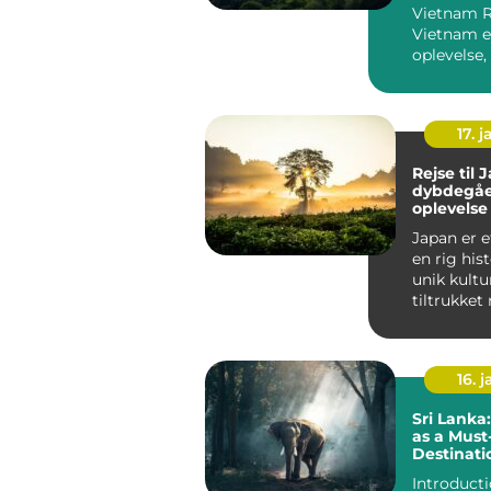
Vietnam Rejse til
Vietnam e
oplevelse, 
efterlade 
forbløffet.
17. j
Rejse til 
dybdegå
oplevelse
og eventy
Japan er 
en rig his
unik kultu
tiltrukket
eventyrlyst
16. j
Sri Lanka
as a Must-
Destinati
Adventur
Introducti