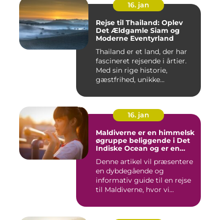
16. jan
Rejse til Thailand: Oplev
Det Ældgamle Siam og
Moderne Eventyrland
Thailand er et land, der har
fascineret rejsende i årtier.
Med sin rige historie,
gæstfrihed, unikke...
16. jan
Maldiverne er en himmelsk
øgruppe beliggende i Det
Indiske Ocean og er en
drømmedestination for
Denne artikel vil præsentere
rejsende og eventyrlystne
en dybdegående og
informativ guide til en rejse
til Maldiverne, hvor vi...