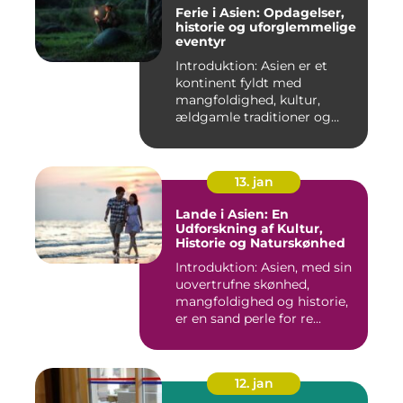
Ferie i Asien: Opdagelser,
historie og uforglemmelige
eventyr
Introduktion: Asien er et
kontinent fyldt med
mangfoldighed, kultur,
ældgamle traditioner og
betagen...
13. jan
Lande i Asien: En
Udforskning af Kultur,
Historie og Naturskønhed
Introduktion: Asien, med sin
uovertrufne skønhed,
mangfoldighed og historie,
er en sand perle for re...
12. jan