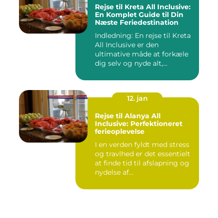
Rejse til Kreta All Inclusive:
En Komplet Guide til Din
Næste Feriedestination
Indledning: En rejse til Kreta
All Inclusive er den
ultimative måde at forkæle
dig selv og nyde alt,...
12. jan
Rejse til Alanya All
Inclusive: Perfektioneret
ferieoplevelse
I en verden fyldt med stress
og travlhed er det essentielt
at finde tid til afslapning og
nydelse af...