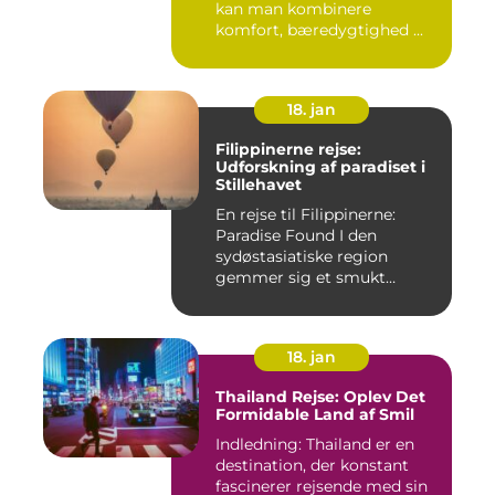
kan man kombinere
komfort, bæredygtighed ...
18. jan
Filippinerne rejse:
Udforskning af paradiset i
Stillehavet
En rejse til Filippinerne:
Paradise Found I den
sydøstasiatiske region
gemmer sig et smukt
paradis ...
18. jan
Thailand Rejse: Oplev Det
Formidable Land af Smil
Indledning: Thailand er en
destination, der konstant
fascinerer rejsende med sin