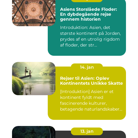
Asiens Storslåede Floder:
En dybdegående rejse
gennem historien
Introduktion: Asien, det
største kontinent på Jorden,
prydes af en utrolig rigdom
af floder, der str...
14. jan
Rejser til Asien: Oplev
Kontinentets Unikke Skatte
[Introduktion] Asien er et
kontinent fyldt med
fascinerende kulturer,
betagende naturlandskaber
og...
13. jan