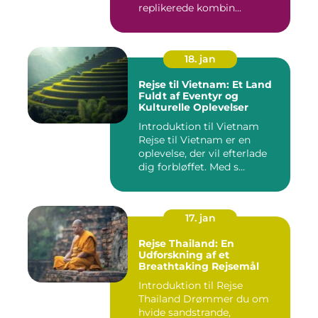
replikerede kombin...
18. jan
Rejse til Vietnam: Et Land
Fuldt af Eventyr og
Kulturelle Oplevelser
Introduktion til Vietnam
Rejse til Vietnam er en
oplevelse, der vil efterlade
dig forbløffet. Med s...
17. jan
Rejse Thailand: En
Udforskning af et
Breathtaking Rejsemål
Introduktion til Rejse
Thailand Drømmer du om
hvide sandstrande,