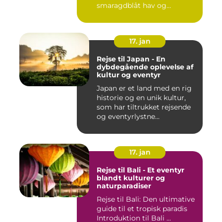
smaragdblåt hav og
fortryllende ku...
17. jan
Rejse til Japan - En
dybdegående oplevelse af
kultur og eventyr
Japan er et land med en rig
historie og en unik kultur,
som har tiltrukket rejsende
og eventyrlystne...
17. jan
Rejse til Bali - Et eventyr
blandt kulturer og
naturparadiser
Rejse til Bali: Den ultimative
guide til et tropisk paradis
Introduktion til Bali ...