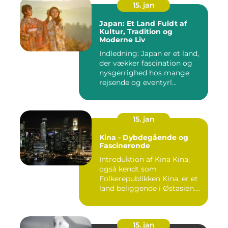
15. jan
Japan: Et Land Fuldt af
Kultur, Tradition og
Moderne Liv
Indledning: Japan er et land,
der vækker fascination og
nysgerrighed hos mange
rejsende og eventyrl...
15. jan
Kina - Dybdegående og
Fascinerende
Introduktion af Kina Kina,
også kendt som
Folkerepublikken Kina, er et
land beliggende i Østasien.
D...
15. jan