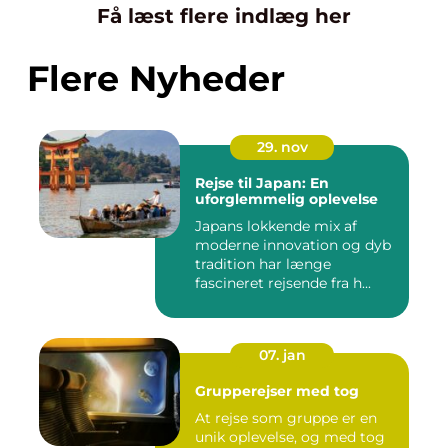
Få læst flere indlæg her
Flere Nyheder
29. nov
Rejse til Japan: En
uforglemmelig oplevelse
Japans lokkende mix af
moderne innovation og dyb
tradition har længe
fascineret rejsende fra h...
07. jan
Grupperejser med tog
At rejse som gruppe er en
unik oplevelse, og med tog