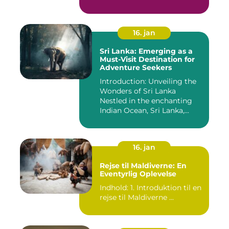
16. jan
Sri Lanka: Emerging as a
Must-Visit Destination for
Adventure Seekers
Introduction: Unveiling the
Wonders of Sri Lanka
Nestled in the enchanting
Indian Ocean, Sri Lanka,...
16. jan
Rejse til Maldiverne: En
Eventyrlig Oplevelse
Indhold: 1. Introduktion til en
rejse til Maldiverne ...