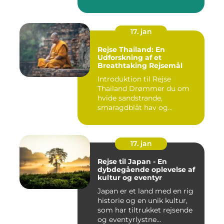
17. jan
Rejse Thailand: En
Udforskning af et
Breathtaking Rejsemål
Introduktion til Rejse
Thailand Drømmer du om
hvide sandstrande,
smaragdblåt hav og
fortryllende ku...
17. jan
Rejse til Japan - En
dybdegående oplevelse af
kultur og eventyr
Japan er et land med en rig
historie og en unik kultur,
som har tiltrukket rejsende
og eventyrlystne...