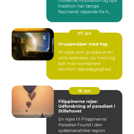
moderne innovation og dyb
tradition har længe
fascineret rejsende fra h...
07. jan
Grupperejser med tog
At rejse som gruppe er en
unik oplevelse, og med tog
kan man kombinere
komfort, bæredygtighed ...
18. jan
Filippinerne rejse:
Udforskning af paradiset i
Stillehavet
En rejse til Filippinerne:
Paradise Found I den
sydøstasiatiske region