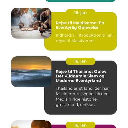
16. jan
Rejse til Maldiverne: En
Eventyrlig Oplevelse
Indhold: 1. Introduktion til en
rejse til Maldiverne ...
16. jan
Rejse til Thailand: Oplev
Det Ældgamle Siam og
Moderne Eventyrland
Thailand er et land, der har
fascineret rejsende i årtier.
Med sin rige historie,
gæstfrihed, unikke...
16. jan