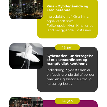
Kina - Dybdegående og
Fascinerende
Introduktion af Kina Kina,
også kendt som
Folkerepublikken Kina, er et
land beliggende i Østasien.
D...
15. jan
Sydøstasien: Undersøgelse
af et ekstraordinært og
mangfoldigt kontinent
Indledning: Sydøstasien er
en fascinerende del af verden
med en rig historie, utrolig
kultur og beta...
14. jan