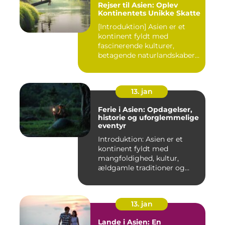
Rejser til Asien: Oplev
Kontinentets Unikke Skatte
[Introduktion] Asien er et
kontinent fyldt med
fascinerende kulturer,
betagende naturlandskaber
og...
13. jan
Ferie i Asien: Opdagelser,
historie og uforglemmelige
eventyr
Introduktion: Asien er et
kontinent fyldt med
mangfoldighed, kultur,
ældgamle traditioner og
betagen...
13. jan
Lande i Asien: En