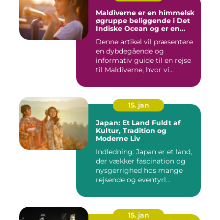
Maldiverne er en himmelsk
øgruppe beliggende i Det
Indiske Ocean og er en
drømmedestination for
Denne artikel vil præsentere
rejsende og eventyrlystne
en dybdegående og
informativ guide til en rejse
til Maldiverne, hvor vi...
15. jan
Japan: Et Land Fuldt af
Kultur, Tradition og
Moderne Liv
Indledning: Japan er et land,
der vækker fascination og
nysgerrighed hos mange
rejsende og eventyrl...
15. jan