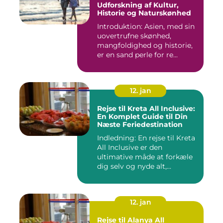
Udforskning af Kultur,
Historie og Naturskønhed
Introduktion: Asien, med sin
uovertrufne skønhed,
mangfoldighed og historie,
er en sand perle for re...
12. jan
Rejse til Kreta All Inclusive:
En Komplet Guide til Din
Næste Feriedestination
Indledning: En rejse til Kreta
All Inclusive er den
ultimative måde at forkæle
dig selv og nyde alt,...
12. jan
Rejse til Alanya All