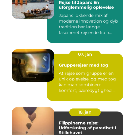
Rejse til Japan: En
uforglemmelig oplevelse
Japans lokkende mix af
moderne innovation og dyb
tradition har længe
fascineret rejsende fra h...
07. jan
Grupperejser med tog
At rejse som gruppe er en
unik oplevelse, og med tog
kan man kombinere
komfort, bæredygtighed ...
18. jan
Filippinerne rejse:
Udforskning af paradiset i
Stillehavet