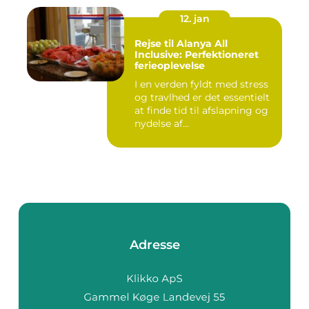
12. jan
Rejse til Alanya All
Inclusive: Perfektioneret
ferieoplevelse
I en verden fyldt med stress
og travlhed er det essentielt
at finde tid til afslapning og
nydelse af...
Adresse