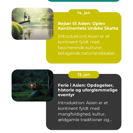
14. jan
Rejser til Asien: Oplev
Kontinentets Unikke Skatte
[Introduktion] Asien er et
kontinent fyldt med
fascinerende kulturer,
betagende naturlandskaber
og...
13. jan
Ferie i Asien: Opdagelser,
historie og uforglemmelige
eventyr
Introduktion: Asien er et
kontinent fyldt med
mangfoldighed, kultur,
ældgamle traditioner og
betagen...