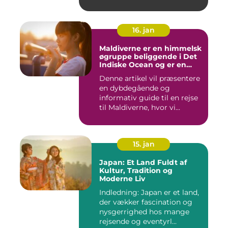
16. jan
Maldiverne er en himmelsk
øgruppe beliggende i Det
Indiske Ocean og er en
drømmedestination for
Denne artikel vil præsentere
rejsende og eventyrlystne
en dybdegående og
informativ guide til en rejse
til Maldiverne, hvor vi...
15. jan
Japan: Et Land Fuldt af
Kultur, Tradition og
Moderne Liv
Indledning: Japan er et land,
der vækker fascination og
nysgerrighed hos mange
rejsende og eventyrl...