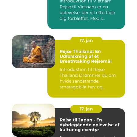
Introduktion til Vietnam
Rejse til Vietnam er en
oplevelse, der vil efterlade
dig forbløffet. Med s...
17. jan
Rejse Thailand: En
Udforskning af et
Breathtaking Rejsemål
Introduktion til Rejse
Thailand Drømmer du om
hvide sandstrande,
smaragdblåt hav og
fortryllende ku...
17. jan
Rejse til Japan - En
dybdegående oplevelse af
kultur og eventyr