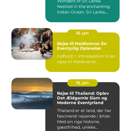
Wonders of Sri Lanka
Nestled in the enchanting
Indian Ocean, Sri Lanka,...
16. jan
Rejse til Maldiverne: En
Eventyrlig Oplevelse
Indhold: 1. Introduktion til en
rejse til Maldiverne ...
16. jan
Rejse til Thailand: Oplev
Det Ældgamle Siam og
Moderne Eventyrland
Thailand er et land, der har
fascineret rejsende i årtier.
Med sin rige historie,
gæstfrihed, unikke...