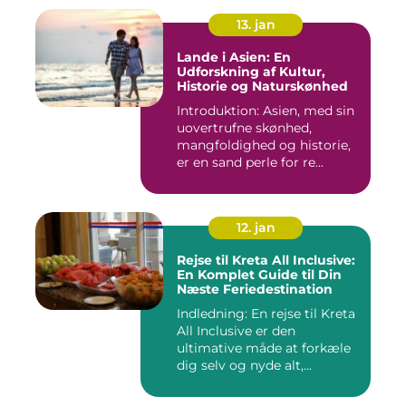
13. jan
Lande i Asien: En
Udforskning af Kultur,
Historie og Naturskønhed
Introduktion: Asien, med sin
uovertrufne skønhed,
mangfoldighed og historie,
er en sand perle for re...
12. jan
Rejse til Kreta All Inclusive:
En Komplet Guide til Din
Næste Feriedestination
Indledning: En rejse til Kreta
All Inclusive er den
ultimative måde at forkæle
dig selv og nyde alt,...