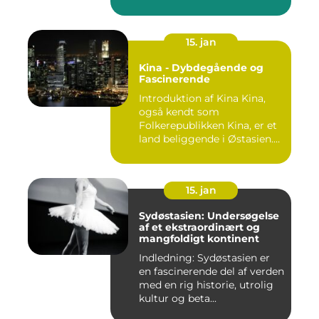
15. jan
Kina - Dybdegående og
Fascinerende
Introduktion af Kina Kina,
også kendt som
Folkerepublikken Kina, er et
land beliggende i Østasien.
D...
15. jan
Sydøstasien: Undersøgelse
af et ekstraordinært og
mangfoldigt kontinent
Indledning: Sydøstasien er
en fascinerende del af verden
med en rig historie, utrolig
kultur og beta...