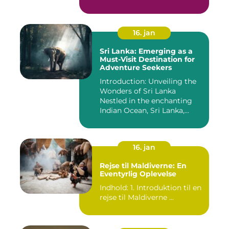
16. jan
Sri Lanka: Emerging as a
Must-Visit Destination for
Adventure Seekers
Introduction: Unveiling the
Wonders of Sri Lanka
Nestled in the enchanting
Indian Ocean, Sri Lanka,...
16. jan
Rejse til Maldiverne: En
Eventyrlig Oplevelse
Indhold: 1. Introduktion til en
rejse til Maldiverne ...