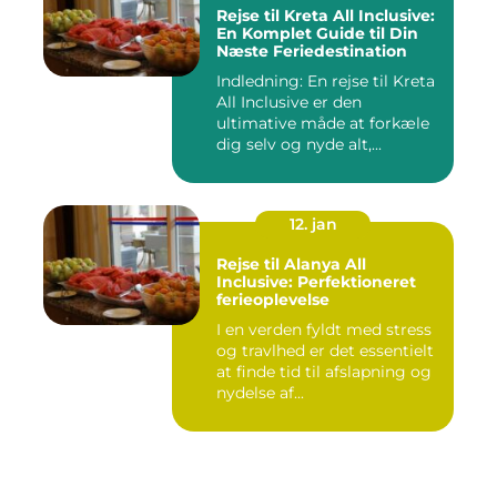
Rejse til Kreta All Inclusive:
En Komplet Guide til Din
Næste Feriedestination
Indledning: En rejse til Kreta
All Inclusive er den
ultimative måde at forkæle
dig selv og nyde alt,...
12. jan
Rejse til Alanya All
Inclusive: Perfektioneret
ferieoplevelse
I en verden fyldt med stress
og travlhed er det essentielt
at finde tid til afslapning og
nydelse af...