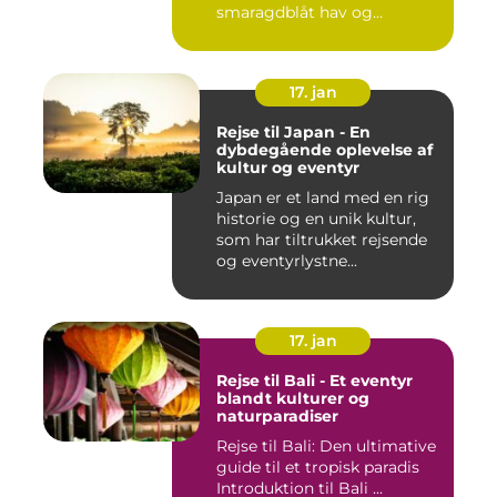
smaragdblåt hav og
fortryllende ku...
17. jan
Rejse til Japan - En
dybdegående oplevelse af
kultur og eventyr
Japan er et land med en rig
historie og en unik kultur,
som har tiltrukket rejsende
og eventyrlystne...
17. jan
Rejse til Bali - Et eventyr
blandt kulturer og
naturparadiser
Rejse til Bali: Den ultimative
guide til et tropisk paradis
Introduktion til Bali ...