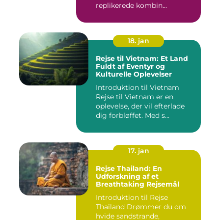
replikerede kombin...
18. jan
Rejse til Vietnam: Et Land
Fuldt af Eventyr og
Kulturelle Oplevelser
Introduktion til Vietnam
Rejse til Vietnam er en
oplevelse, der vil efterlade
dig forbløffet. Med s...
17. jan
Rejse Thailand: En
Udforskning af et
Breathtaking Rejsemål
Introduktion til Rejse
Thailand Drømmer du om
hvide sandstrande,