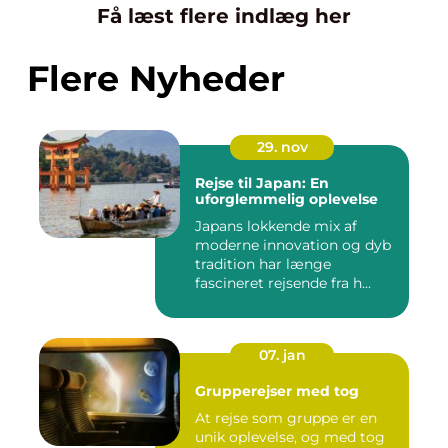
Få læst flere indlæg her
Flere Nyheder
29. nov
Rejse til Japan: En
uforglemmelig oplevelse
Japans lokkende mix af
moderne innovation og dyb
tradition har længe
fascineret rejsende fra h...
07. jan
Grupperejser med tog
At rejse som gruppe er en
unik oplevelse, og med tog