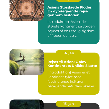
Asiens Storslåede Floder:
En dybdegående rejse
gennem historien
Introduktion: Asien, det
største kontinent på Jorden,
prydes af en utrolig rigdom
af floder, der str...
14. jan
Rejser til Asien: Oplev
Kontinentets Unikke Skatte
[Introduktion] Asien er et
kontinent fyldt med
fascinerende kulturer,
betagende naturlandskaber
og...
13. jan