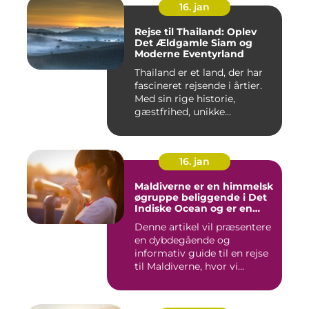
16. jan
Rejse til Thailand: Oplev
Det Ældgamle Siam og
Moderne Eventyrland
Thailand er et land, der har
fascineret rejsende i årtier.
Med sin rige historie,
gæstfrihed, unikke...
16. jan
Maldiverne er en himmelsk
øgruppe beliggende i Det
Indiske Ocean og er en
drømmedestination for
Denne artikel vil præsentere
rejsende og eventyrlystne
en dybdegående og
informativ guide til en rejse
til Maldiverne, hvor vi...