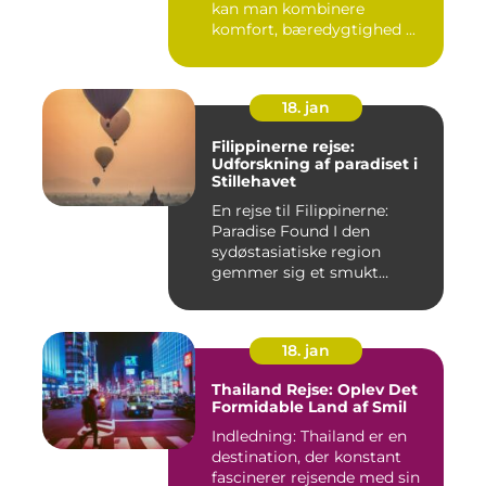
kan man kombinere
komfort, bæredygtighed ...
18. jan
Filippinerne rejse:
Udforskning af paradiset i
Stillehavet
En rejse til Filippinerne:
Paradise Found I den
sydøstasiatiske region
gemmer sig et smukt
paradis ...
18. jan
Thailand Rejse: Oplev Det
Formidable Land af Smil
Indledning: Thailand er en
destination, der konstant
fascinerer rejsende med sin