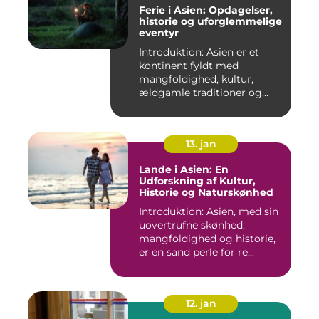
Ferie i Asien: Opdagelser,
historie og uforglemmelige
eventyr
Introduktion: Asien er et
kontinent fyldt med
mangfoldighed, kultur,
ældgamle traditioner og
betagen...
13. jan
Lande i Asien: En
Udforskning af Kultur,
Historie og Naturskønhed
Introduktion: Asien, med sin
uovertrufne skønhed,
mangfoldighed og historie,
er en sand perle for re...
12. jan