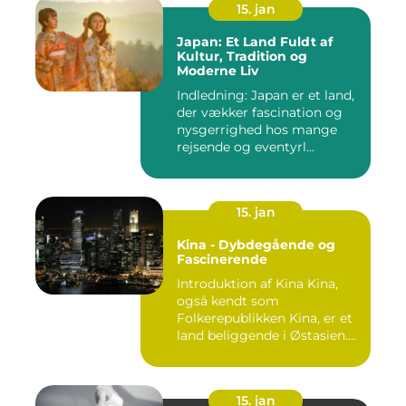
15. jan
Japan: Et Land Fuldt af
Kultur, Tradition og
Moderne Liv
Indledning: Japan er et land,
der vækker fascination og
nysgerrighed hos mange
rejsende og eventyrl...
15. jan
Kina - Dybdegående og
Fascinerende
Introduktion af Kina Kina,
også kendt som
Folkerepublikken Kina, er et
land beliggende i Østasien.
D...
15. jan