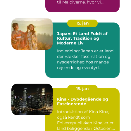
til Maldiverne, hvor vi...
15. jan
Japan: Et Land Fuldt af
Kultur, Tradition og
Moderne Liv
Indledning: Japan er et land,
der vækker fascination og
nysgerrighed hos mange
rejsende og eventyrl...
15. jan
Kina - Dybdegående og
Fascinerende
Introduktion af Kina Kina,
også kendt som
Folkerepublikken Kina, er et
land beliggende i Østasien.