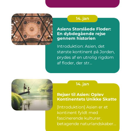
14. jan
Asiens Storslåede Floder:
En dybdegående rejse
gennem historien
Introduktion: Asien, det
største kontinent på Jorden,
prydes af en utrolig rigdom
af floder, der str...
14. jan
Rejser til Asien: Oplev
Kontinentets Unikke Skatte
[Introduktion] Asien er et
kontinent fyldt med
fascinerende kulturer,
betagende naturlandskaber
og...