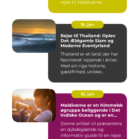
rejse til Maldiverne ...
16. jan
Rejse til Thailand: Oplev
Det Ældgamle Siam og
Moderne Eventyrland
Thailand er et land, der har
fascineret rejsende i årtier.
Med sin rige historie,
gæstfrihed, unikke...
16. jan
Maldiverne er en himmelsk
øgruppe beliggende i Det
Indiske Ocean og er en
drømmedestination for
Denne artikel vil præsentere
rejsende og eventyrlystne
en dybdegående og
informativ guide til en rejse