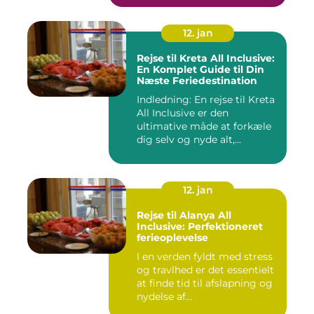
12. jan
Rejse til Kreta All Inclusive:
En Komplet Guide til Din
Næste Feriedestination
Indledning: En rejse til Kreta
All Inclusive er den
ultimative måde at forkæle
dig selv og nyde alt,...
12. jan
Rejse til Alanya All
Inclusive: Perfektioneret
ferieoplevelse
I en verden fyldt med stress
og travlhed er det essentielt
at finde tid til afslapning og
nydelse af...