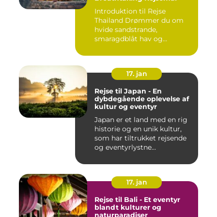
Introduktion til Rejse
Thailand Drømmer du om
hvide sandstrande,
smaragdblåt hav og
fortryllende ku...
17. jan
Rejse til Japan - En
dybdegående oplevelse af
kultur og eventyr
Japan er et land med en rig
historie og en unik kultur,
som har tiltrukket rejsende
og eventyrlystne...
17. jan
Rejse til Bali - Et eventyr
blandt kulturer og
naturparadiser