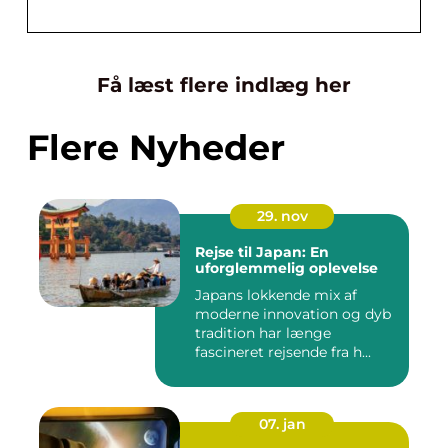
Få læst flere indlæg her
Flere Nyheder
29. nov
Rejse til Japan: En
uforglemmelig oplevelse
Japans lokkende mix af
moderne innovation og dyb
tradition har længe
fascineret rejsende fra h...
07. jan