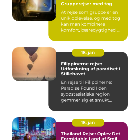
Grupperejser med tog
At rejse som gruppe er en
unik oplevelse, og med tog
kan man kombinere
komfort, bæredygtighed ...
18. jan
Filippinerne rejse:
Udforskning af paradiset i
Stillehavet
En rejse til Filippinerne:
Paradise Found I den
sydøstasiatiske region
gemmer sig et smukt
paradis ...
18. jan
Thailand Rejse: Oplev Det
Formidable Land af Smil