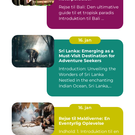
Rejse til Bali: Den ultimative
guide til et tropisk paradis
Introduktion til Bali ...
16. jan
Sri Lanka: Emerging as a
Must-Visit Destination for
Adventure Seekers
Introduction: Unveiling the
Wonders of Sri Lanka
Nestled in the enchanting
Indian Ocean, Sri Lanka,...
16. jan
Rejse til Maldiverne: En
Eventyrlig Oplevelse
Indhold: 1. Introduktion til en