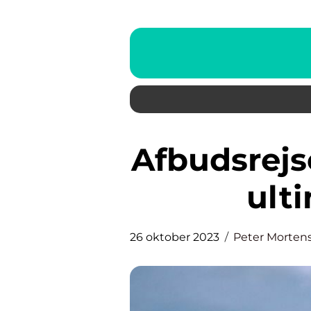
Afbudsrejser i juli: En rejsefans
ult
26 oktober 2023
Peter Morten