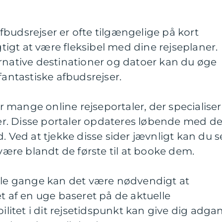
 Afbudsrejser er ofte tilgængelige på kort
igtigt at være fleksibel med dine rejseplaner.
rnative destinationer og datoer kan du øge
fantastiske afbudsrejser.
 er mange online rejseportaler, der specialiser
jser. Disse portaler opdateres løbende med d
. Ved at tjekke disse sider jævnligt kan du s
 være blandt de første til at booke dem.
ogle gange kan det være nødvendigt at
et af en uge baseret på de aktuelle
bilitet i dit rejsetidspunkt kan give dig adga