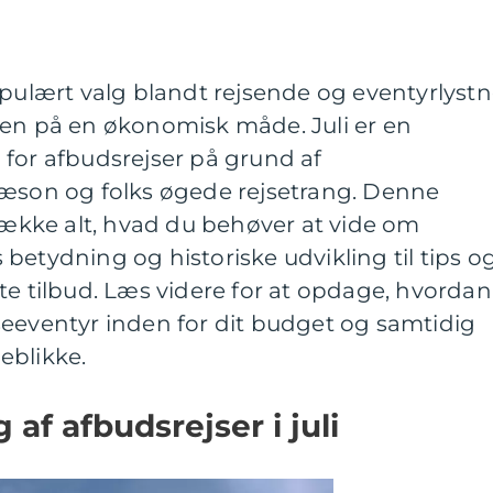
opulært valg blandt rejsende og eventyrlystn
den på en økonomisk måde. Juli er en
 for afbudsrejser på grund af
on og folks øgede rejsetrang. Denne
fdække alt, hvad du behøver at vide om
ns betydning og historiske udvikling til tips o
edste tilbud. Læs videre for at opdage, hvordan
seeventyr inden for dit budget og samtidig
eblikke.
 af afbudsrejser i juli