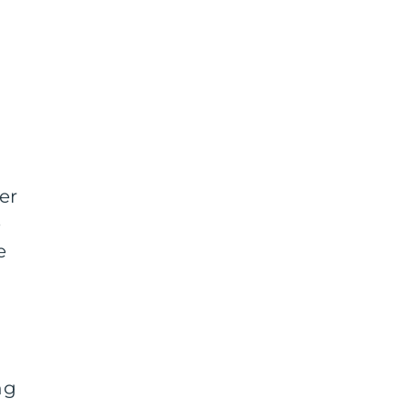
er
e
e
ng