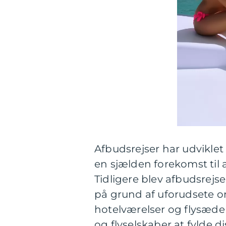
Afbudsrejser har udviklet 
en sjælden forekomst til 
Tidligere blev afbudsrejs
på grund af uforudsete o
hotelværelser og flysæde
og flyselskaber at fylde 