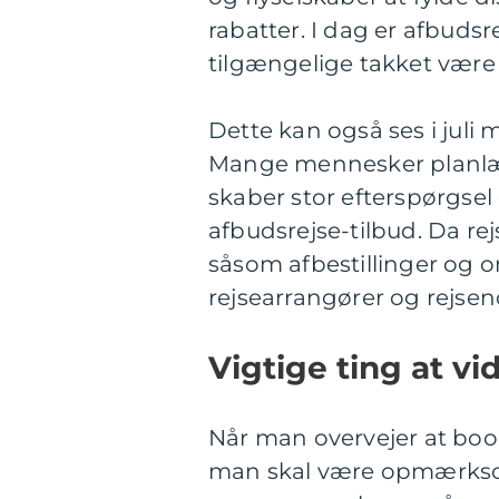
rabatter. I dag er afbuds
tilgængelige takket være 
Dette kan også ses i juli 
Mange mennesker planlæg
skaber stor efterspørgsel
afbudsrejse-tilbud. Da r
såsom afbestillinger og 
rejsearrangører og rejse
Vigtige ting at vi
Når man overvejer at booke 
man skal være opmærksom