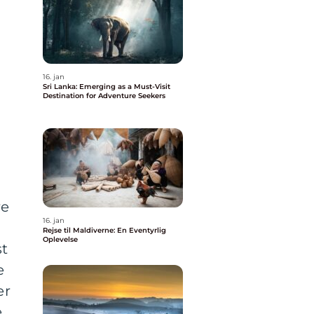
16. jan
Sri Lanka: Emerging as a Must-Visit
Destination for Adventure Seekers
re
16. jan
Rejse til Maldiverne: En Eventyrlig
Oplevelse
st
e
er
e