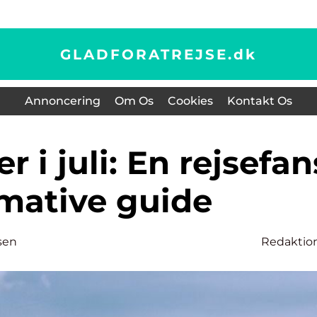
GLADFORATREJSE.
dk
Annoncering
Om Os
Cookies
Kontakt Os
imative guide
sen
Redaktio