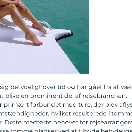
sig betydeligt over tid og har gået fra at væ
at blive en prominent del af rejsebranchen.
er primært forbundet med ture, der blev afly
mstændigheder, hvilket resulterede i tomm
r. Dette medførte behovet for rejsearrangør
disse tomme pladser ved at tilbyde betydelig