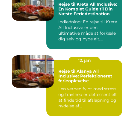
Rejse til Kreta All Inclusive:
En Komplet Guide til Din
Næste Feriedestination
Indledning: En rejse til Kreta
All Inclusive er den
ultimative måde at forkæle
dig selv og nyde alt,...
12. jan
Rejse til Alanya All
Inclusive: Perfektioneret
ferieoplevelse
I en verden fyldt med stress
og travlhed er det essentielt
at finde tid til afslapning og
nydelse af...