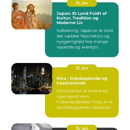
15. jan
Japan: Et Land Fuldt af
Kultur, Tradition og
Moderne Liv
Indledning: Japan er et land,
der vækker fascination og
nysgerrighed hos mange
rejsende og eventyrl...
15. jan
Kina - Dybdegående og
Fascinerende
Introduktion af Kina Kina,
også kendt som
Folkerepublikken Kina, er et
land beliggende i Østasien.
D...
15. jan