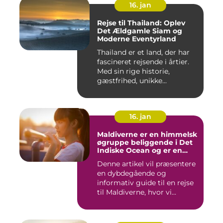
16. jan
Rejse til Thailand: Oplev
Det Ældgamle Siam og
Moderne Eventyrland
Thailand er et land, der har
fascineret rejsende i årtier.
Med sin rige historie,
gæstfrihed, unikke...
16. jan
Maldiverne er en himmelsk
øgruppe beliggende i Det
Indiske Ocean og er en
drømmedestination for
Denne artikel vil præsentere
rejsende og eventyrlystne
en dybdegående og
informativ guide til en rejse
til Maldiverne, hvor vi...