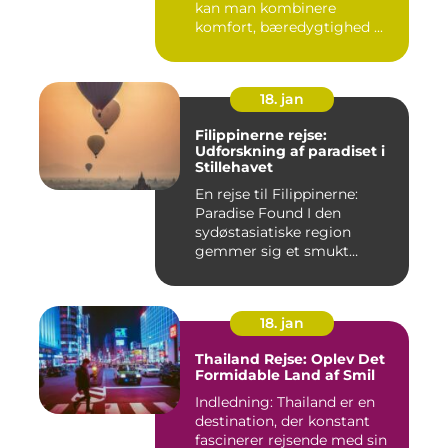
kan man kombinere
komfort, bæredygtighed ...
18. jan
Filippinerne rejse:
Udforskning af paradiset i
Stillehavet
En rejse til Filippinerne:
Paradise Found I den
sydøstasiatiske region
gemmer sig et smukt
paradis ...
18. jan
Thailand Rejse: Oplev Det
Formidable Land af Smil
Indledning: Thailand er en
destination, der konstant
fascinerer rejsende med sin