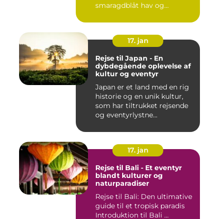
smaragdblåt hav og
fortryllende ku...
17. jan
Rejse til Japan - En
dybdegående oplevelse af
kultur og eventyr
Japan er et land med en rig
historie og en unik kultur,
som har tiltrukket rejsende
og eventyrlystne...
17. jan
Rejse til Bali - Et eventyr
blandt kulturer og
naturparadiser
Rejse til Bali: Den ultimative
guide til et tropisk paradis
Introduktion til Bali ...