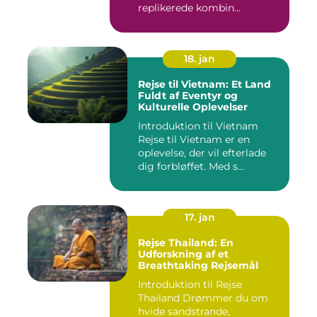
replikerede kombin...
18. jan
Rejse til Vietnam: Et Land
Fuldt af Eventyr og
Kulturelle Oplevelser
Introduktion til Vietnam
Rejse til Vietnam er en
oplevelse, der vil efterlade
dig forbløffet. Med s...
17. jan
Rejse Thailand: En
Udforskning af et
Breathtaking Rejsemål
Introduktion til Rejse
Thailand Drømmer du om
hvide sandstrande,