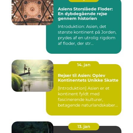
Asiens Storslåede Floder:
En dybdegående rejse
gennem historien
Introduktion: Asien, det
største kontinent på Jorden,
prydes af en utrolig rigdom
af floder, der str...
14. jan
Rejser til Asien: Oplev
Kontinentets Unikke Skatte
[Introduktion] Asien er et
kontinent fyldt med
fascinerende kulturer,
betagende naturlandskaber
og...
13. jan