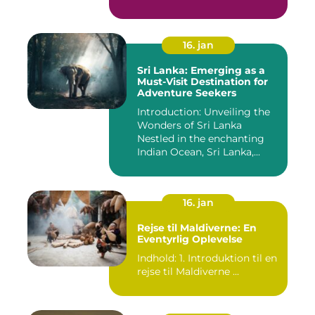
16. jan
Sri Lanka: Emerging as a
Must-Visit Destination for
Adventure Seekers
Introduction: Unveiling the
Wonders of Sri Lanka
Nestled in the enchanting
Indian Ocean, Sri Lanka,...
16. jan
Rejse til Maldiverne: En
Eventyrlig Oplevelse
Indhold: 1. Introduktion til en
rejse til Maldiverne ...