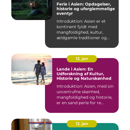
Ferie i Asien: Opdagelser,
historie og uforglemmelige
eventyr
Introduktion: Asien er et
kontinent fyldt med
mangfoldighed, kultur,
ældgamle traditioner og
betagen...
13. jan
Lande i Asien: En
Udforskning af Kultur,
Historie og Naturskønhed
Introduktion: Asien, med sin
uovertrufne skønhed,
mangfoldighed og historie,
er en sand perle for re...
12. jan