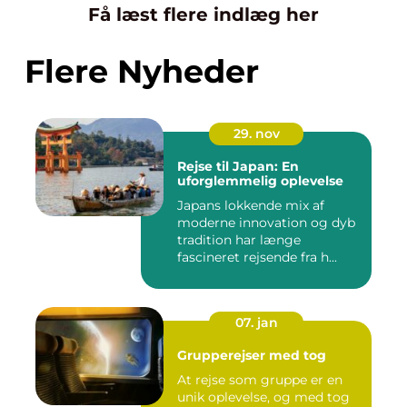
Få læst flere indlæg her
Flere Nyheder
29. nov
Rejse til Japan: En
uforglemmelig oplevelse
Japans lokkende mix af
moderne innovation og dyb
tradition har længe
fascineret rejsende fra h...
07. jan
Grupperejser med tog
At rejse som gruppe er en
unik oplevelse, og med tog