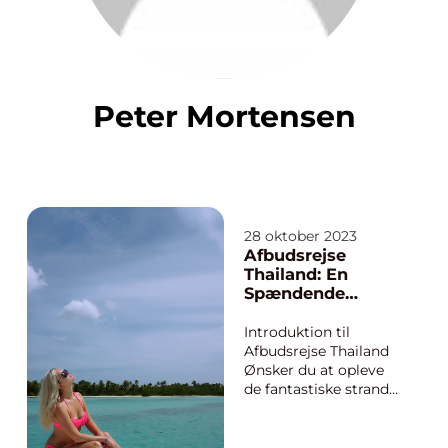
Peter Mortensen
28 oktober 2023
Afbudsrejse
Thailand: En
Spændende
Rejseoplevelse
Introduktion til
Afbudsrejse Thailand
Ønsker du at opleve
de fantastiske strande,
den rige kultur og det
eksotiske mad- og
natteliv i Thailand til