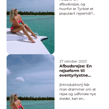
opleve de skønhed...
en fantastisk pris
afbudsrejse, og
hvorfor er Tyrkiet et
populært rejsemål?
En afbudsrejse er en
fantastisk mulighed
for rejsende at spare
penge på deres ferie
og samtidig nyde alle
fordelene ved en
almindelig rejse. Det
er en rejse, der
tilbydes til en lave...
27 oktober 2023
Afbudsrejse: En
rejseform til
eventyrlystne
rejsende
[Introduktion] Når
man drømmer om at
rejse og udforske nye
steder, kan en
afbudsrejse være den
perfekte mulighed for