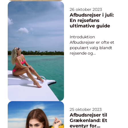
populær måde for
rejsende og
26 oktober 2023
eventyrlystne at
Afbudsrejser i juli:
opleve nye
En rejsefans
destinationer til en
ultimative guide
overkommelig pris.
Tyrkiet er et land, der
Introduktion
tilbyder enestående
Afbudsrejser er ofte et
kulturelle oplev...
populært valg blandt
rejsende og
eventyrlystne, der
ønsker at opleve
verden på en
økonomisk måde. Juli
er en særdeles
attraktiv måned for
afbudsrejser på grund
af
sommermånedenes
højsæson og folks
25 oktober 2023
øgede rejsetrang...
Afbudsrejser til
Grækenland: Et
eventyr for