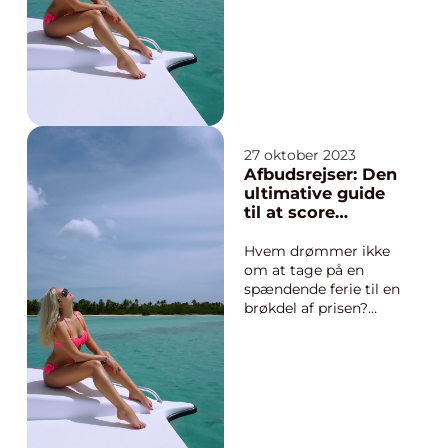
at få en fantastisk
oplevelse til en billig
pris. Denne
spændende rejseform
giver rejsende
mulighed for at få fat
i de bedste tilbud ...
27 oktober 2023
Afbudsrejser: Den
ultimative guide
til at score
fantastiske
rejsetilbud
Hvem drømmer ikke
om at tage på en
spændende ferie til en
brøkdel af prisen?
Afbudsrejser er en
fantastisk måde at
opfylde denne drøm
på. Hvis du er en
eventyrlysten
rejsende på udkig
efter fantastiske