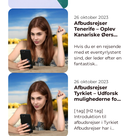
tilbud, vil denne
artikel være din
ultimative gu...
26 oktober 2023
Afbudsrejser
Tenerife – Oplev
Kanariske Øers
Magi til en Lav
Pris
Hvis du er en rejsende
med et eventyrlystent
sind, der leder efter en
fantastisk
feriedestination til en
overkommelig pris, så
er “afbudsrejser
26 oktober 2023
Tenerife” noget for
Afbudsrejser
dig. Denne artikel vil
Tyrkiet – Udforsk
tage dig gennem en
mulighederne for
dybdegående og
et fantastisk
informativ rejse ...
eventyr til en
[ tag] [H2 tag]
overkommelig
Introduktion til
pris
afbudsrejser i Tyrkiet
Afbudsrejser har i
mange år været en