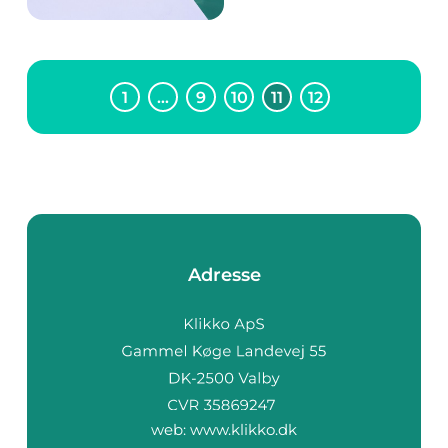
Denne artikel vil
udforske hvad
afbudsrejser all
inclusive...
1
…
9
10
11
12
Adresse
web:
www.klikko.dk