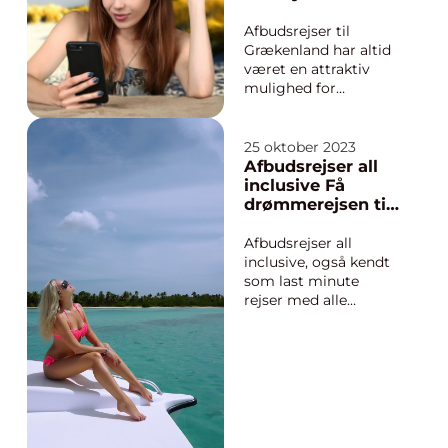
rejsende
Afbudsrejser til
Grækenland har altid
været en attraktiv
mulighed for
eventyrlystne
rejsende, der
drømmer om sol, hav
25 oktober 2023
og kultur. Dette er et
Afbudsrejser all
tilbud, der tiltaler folk
inclusive Få
i alle aldre og fra alle
drømmerejsen til
samfundslag. I denne
en fantastisk pris
artikel vil vi tage dig
Afbudsrejser all
med på en rej...
inclusive, også kendt
som last minute
rejser med alle
faciliteter inkluderet,
er en populær
mulighed for
rejsende, der ønsker
at opleve
drømmerejsen til en
overkommelig pris.