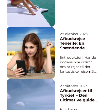
en overkommelig
pris? Så er en
afbudsrejse til
Thailand det perfekte
valg for dig. Gennem
denne artikel...
28 oktober 2023
Afbudsrejse
Tenerife: En
Spændende
Rejseoplevelse for
Eventyrlystne
[introduktion] Har du
Rejsende
nogensinde drømt
om at rejse til det
fantastiske rejsemål
Tenerife til en
overkommelig pris?
Så er en afbudsrejse
27 oktober 2023
til Tenerife måske lige
Afbudsrejser til
noget for dig! Dette
Tyrkiet – Den
spændende
ultimative guide
rejsealternativ giver
til at sikre en
dig mulighed for at
fantastisk ferie til
Hvad er en