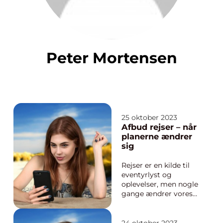
Peter Mortensen
25 oktober 2023
Afbud rejser – når
planerne ændrer
sig
Rejser er en kilde til
eventyrlyst og
oplevelser, men nogle
gange ændrer vores
planer sig, og vi bliver
nødt til at aflyse vores
rejser. Det kan være