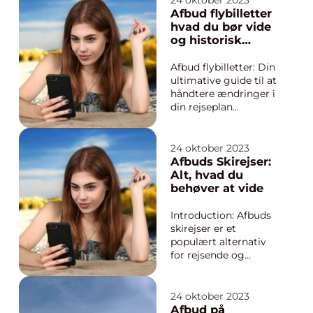
24 oktober 2023
på grund af
Afbud flybilletter
uforudsete
hvad du bør vide
omstændigheder,
og historisk
som sygdom,
gennemgang
arbejdsrelaterede
Afbud flybilletter: Din
problemer eller
ultimative guide til at
personlige forp...
håndtere ændringer i
din rejseplan
Introduktion til afbud
flybilletter og vigtige
overvejelser Afbud
24 oktober 2023
flybilletter kan være
Afbuds Skirejser:
en stor udfordring for
Alt, hvad du
rejsende og
behøver at vide
eventyrlystne sjæle
over hele verden.
Introduction: Afbuds
Uanset...
skirejser er et
populært alternativ
for rejsende og
skiløbere, der ønsker
at opleve sneklædte
bjerglandskaber til en
24 oktober 2023
overkommelig pris.
Afbud på