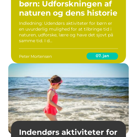
børn: Udforskningen af
naturen og dens historie
Indledning: Udendørs aktiviteter for børn er
en uvurderlig mulighed for at tilbringe tid i
naturen, udforske, lære og have det sjovt på
samme tid. I d...
07. jan
Peter Mortensen
Indendørs aktiviteter for