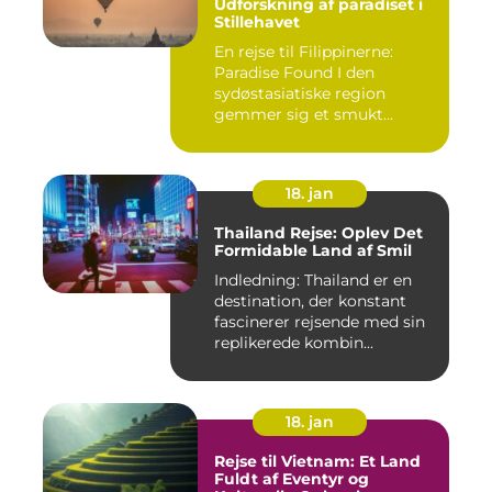
Udforskning af paradiset i
Stillehavet
En rejse til Filippinerne:
Paradise Found I den
sydøstasiatiske region
gemmer sig et smukt
paradis ...
18. jan
Thailand Rejse: Oplev Det
Formidable Land af Smil
Indledning: Thailand er en
destination, der konstant
fascinerer rejsende med sin
replikerede kombin...
18. jan
Rejse til Vietnam: Et Land
Fuldt af Eventyr og