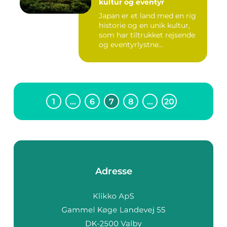
kultur og eventyr
Japan er et land med en rig
historie og en unik kultur,
som har tiltrukket rejsende
og eventyrlystne...
1
…
6
7
8
…
20
Adresse