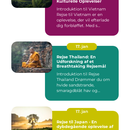
Kulturelle Oplevelser
Introduktion til Vietnam
Rejse til Vietnam er en
oplevelse, der vil efterlade
dig forbløffet. Med s...
17. jan
Rejse Thailand: En
Udforskning af et
Breathtaking Rejsemål
Introduktion til Rejse
Thailand Drømmer du om
hvide sandstrande,
smaragdblåt hav og
fortryllende ku...
17. jan
Rejse til Japan - En
dybdegående oplevelse af