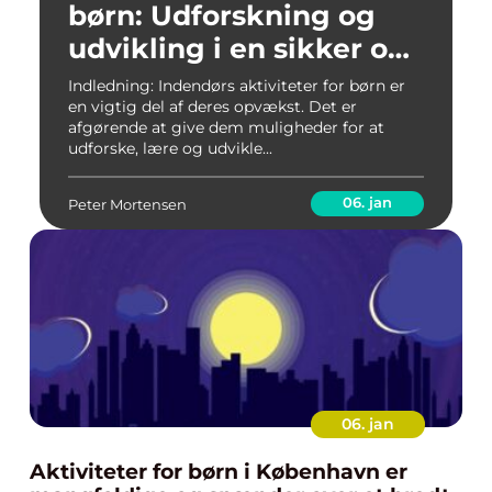
børn: Udforskning og
udvikling i en sikker og
sjov atmosfære
Indledning: Indendørs aktiviteter for børn er
en vigtig del af deres opvækst. Det er
afgørende at give dem muligheder for at
udforske, lære og udvikle...
06. jan
Peter Mortensen
06. jan
Aktiviteter for børn i København er