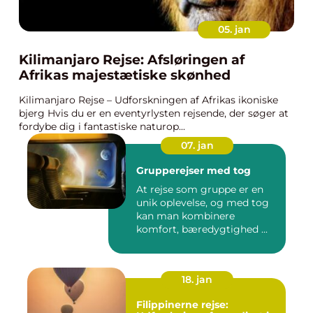
05. jan
Kilimanjaro Rejse: Afsløringen af
Afrikas majestætiske skønhed
Kilimanjaro Rejse – Udforskningen af Afrikas ikoniske
bjerg Hvis du er en eventyrlysten rejsende, der søger at
fordybe dig i fantastiske naturop...
07. jan
Grupperejser med tog
At rejse som gruppe er en
unik oplevelse, og med tog
kan man kombinere
komfort, bæredygtighed ...
18. jan
Filippinerne rejse: